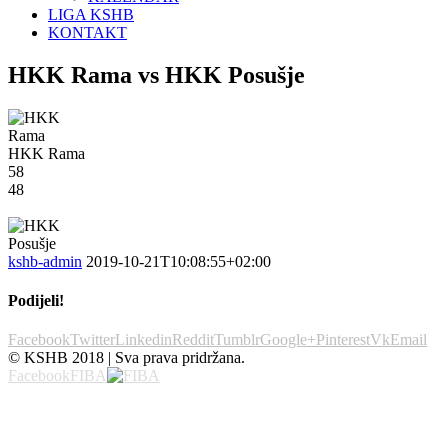
LIGA KSHB
KONTAKT
HKK Rama vs HKK Posušje
HKK Rama
58
48
kshb-admin
2019-10-21T10:08:55+02:00
Podijeli!
Facebook
Twitter
Linkedin
Reddit
Tumblr
Google+
Pinterest
Vk
Email
© KSHB 2018 | Sva prava pridržana.
Facebook
FIBA