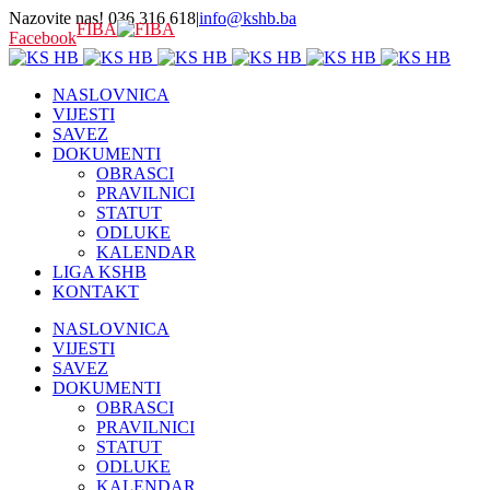
Nazovite nas! 036 316 618
|
info@kshb.ba
FIBA
Facebook
NASLOVNICA
VIJESTI
SAVEZ
DOKUMENTI
OBRASCI
PRAVILNICI
STATUT
ODLUKE
KALENDAR
LIGA KSHB
KONTAKT
NASLOVNICA
VIJESTI
SAVEZ
DOKUMENTI
OBRASCI
PRAVILNICI
STATUT
ODLUKE
KALENDAR