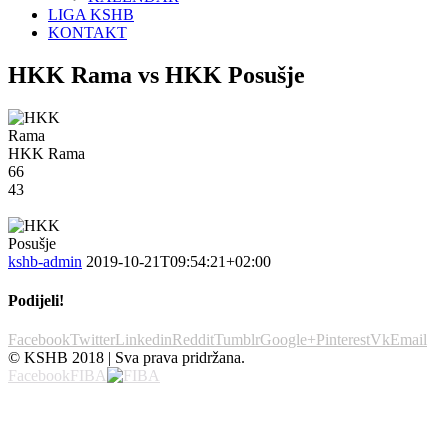
LIGA KSHB
KONTAKT
HKK Rama vs HKK Posušje
HKK Rama
66
43
kshb-admin
2019-10-21T09:54:21+02:00
Podijeli!
Facebook
Twitter
Linkedin
Reddit
Tumblr
Google+
Pinterest
Vk
Email
© KSHB 2018 | Sva prava pridržana.
Facebook
FIBA