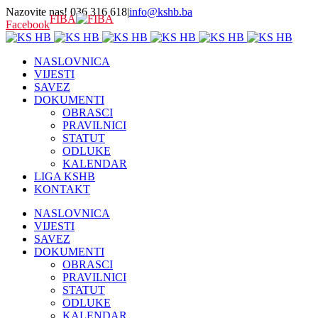
Nazovite nas! 036 316 618
|
info@kshb.ba
FIBA
Facebook
NASLOVNICA
VIJESTI
SAVEZ
DOKUMENTI
OBRASCI
PRAVILNICI
STATUT
ODLUKE
KALENDAR
LIGA KSHB
KONTAKT
NASLOVNICA
VIJESTI
SAVEZ
DOKUMENTI
OBRASCI
PRAVILNICI
STATUT
ODLUKE
KALENDAR