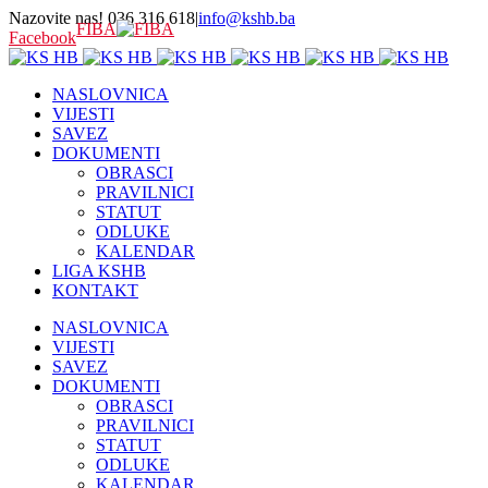
Nazovite nas! 036 316 618
|
info@kshb.ba
FIBA
Facebook
NASLOVNICA
VIJESTI
SAVEZ
DOKUMENTI
OBRASCI
PRAVILNICI
STATUT
ODLUKE
KALENDAR
LIGA KSHB
KONTAKT
NASLOVNICA
VIJESTI
SAVEZ
DOKUMENTI
OBRASCI
PRAVILNICI
STATUT
ODLUKE
KALENDAR