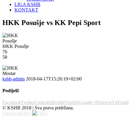
LIGA KSHB
KONTAKT
HKK Posušje vs KK Pepi Sport
HKK Posušje
76
58
kshb-admin
2018-04-17T15:26:19+02:00
Podijeli!
Facebook
Twitter
Linkedin
Reddit
Tumblr
Google+
Pinterest
Vk
Email
© KSHB 2018 | Sva prava pridržana.
Facebook
FIBA