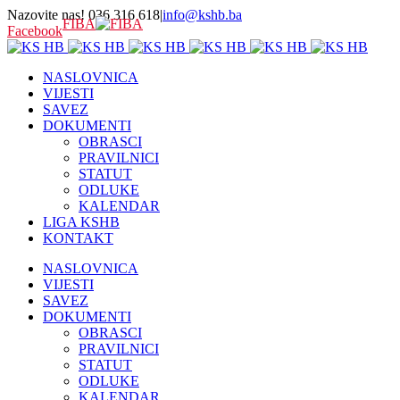
Nazovite nas! 036 316 618
|
info@kshb.ba
FIBA
Facebook
NASLOVNICA
VIJESTI
SAVEZ
DOKUMENTI
OBRASCI
PRAVILNICI
STATUT
ODLUKE
KALENDAR
LIGA KSHB
KONTAKT
NASLOVNICA
VIJESTI
SAVEZ
DOKUMENTI
OBRASCI
PRAVILNICI
STATUT
ODLUKE
KALENDAR