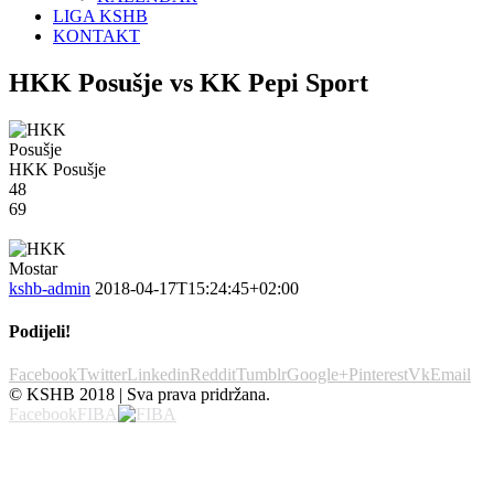
LIGA KSHB
KONTAKT
HKK Posušje vs KK Pepi Sport
HKK Posušje
48
69
kshb-admin
2018-04-17T15:24:45+02:00
Podijeli!
Facebook
Twitter
Linkedin
Reddit
Tumblr
Google+
Pinterest
Vk
Email
© KSHB 2018 | Sva prava pridržana.
Facebook
FIBA