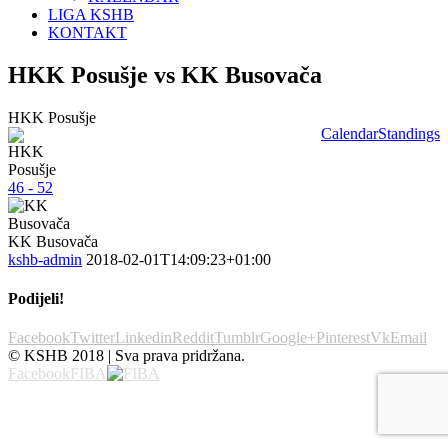
LIGA KSHB
KONTAKT
HKK Posušje vs KK Busovača
HKK Posušje
Calendar
Standings
46 - 52
KK Busovača
kshb-admin
2018-02-01T14:09:23+01:00
Podijeli!
Facebook
Twitter
Linkedin
Reddit
Tumblr
Google+
Pinterest
Vk
Email
© KSHB 2018 | Sva prava pridržana.
Facebook
FIBA