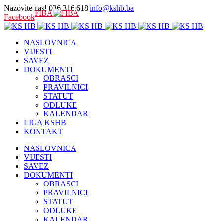
Nazovite nas! 036 316 618
|
info@kshb.ba
FIBA
Facebook
NASLOVNICA
VIJESTI
SAVEZ
DOKUMENTI
OBRASCI
PRAVILNICI
STATUT
ODLUKE
KALENDAR
LIGA KSHB
KONTAKT
NASLOVNICA
VIJESTI
SAVEZ
DOKUMENTI
OBRASCI
PRAVILNICI
STATUT
ODLUKE
KALENDAR