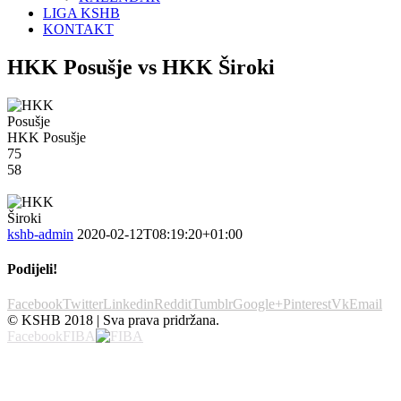
LIGA KSHB
KONTAKT
HKK Posušje vs HKK Široki
HKK Posušje
75
58
kshb-admin
2020-02-12T08:19:20+01:00
Podijeli!
Facebook
Twitter
Linkedin
Reddit
Tumblr
Google+
Pinterest
Vk
Email
© KSHB 2018 | Sva prava pridržana.
Facebook
FIBA