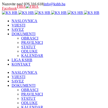
Nazovite nas! 036 316 618
|
info@kshb.ba
FIBA
Facebook
NASLOVNICA
VIJESTI
SAVEZ
DOKUMENTI
OBRASCI
PRAVILNICI
STATUT
ODLUKE
KALENDAR
LIGA KSHB
KONTAKT
NASLOVNICA
VIJESTI
SAVEZ
DOKUMENTI
OBRASCI
PRAVILNICI
STATUT
ODLUKE
KALENDAR