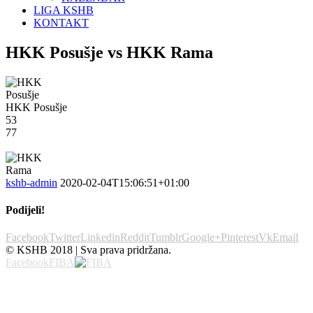
LIGA KSHB
KONTAKT
HKK Posušje vs HKK Rama
HKK Posušje
53
77
kshb-admin
2020-02-04T15:06:51+01:00
Podijeli!
Facebook
Twitter
Linkedin
Reddit
Tumblr
Google+
Pinterest
Vk
Email
© KSHB 2018 | Sva prava pridržana.
Facebook
FIBA