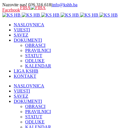
Nazovite nas! 036 316 618
|
info@kshb.ba
FIBA
Facebook
NASLOVNICA
VIJESTI
SAVEZ
DOKUMENTI
OBRASCI
PRAVILNICI
STATUT
ODLUKE
KALENDAR
LIGA KSHB
KONTAKT
NASLOVNICA
VIJESTI
SAVEZ
DOKUMENTI
OBRASCI
PRAVILNICI
STATUT
ODLUKE
KALENDAR