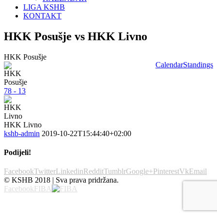
LIGA KSHB
KONTAKT
HKK Posušje vs HKK Livno
HKK Posušje
Calendar
Standings
78 - 13
HKK Livno
kshb-admin
2019-10-22T15:44:40+02:00
Podijeli!
Facebook
Twitter
Linkedin
Reddit
Tumblr
Google+
Pinterest
Vk
Email
© KSHB 2018 | Sva prava pridržana.
Facebook
FIBA