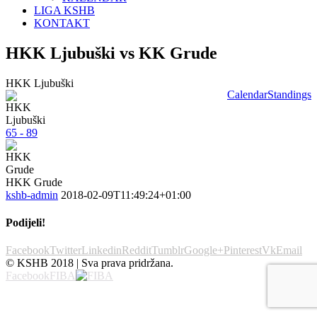
LIGA KSHB
KONTAKT
HKK Ljubuški vs KK Grude
HKK Ljubuški
Calendar
Standings
65 - 89
HKK Grude
kshb-admin
2018-02-09T11:49:24+01:00
Podijeli!
Facebook
Twitter
Linkedin
Reddit
Tumblr
Google+
Pinterest
Vk
Email
© KSHB 2018 | Sva prava pridržana.
Facebook
FIBA