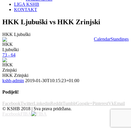
LIGA KSHB
KONTAKT
HKK Ljubuški vs HKK Zrinjski
HKK Ljubuški
Calendar
Standings
73 - 64
HKK Zrinjski
kshb-admin
2019-01-30T10:15:23+01:00
Podijeli!
Facebook
Twitter
Linkedin
Reddit
Tumblr
Google+
Pinterest
Vk
Email
© KSHB 2018 | Sva prava pridržana.
Facebook
FIBA