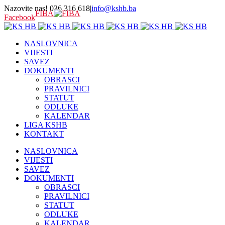
Nazovite nas! 036 316 618
|
info@kshb.ba
FIBA
Facebook
NASLOVNICA
VIJESTI
SAVEZ
DOKUMENTI
OBRASCI
PRAVILNICI
STATUT
ODLUKE
KALENDAR
LIGA KSHB
KONTAKT
NASLOVNICA
VIJESTI
SAVEZ
DOKUMENTI
OBRASCI
PRAVILNICI
STATUT
ODLUKE
KALENDAR