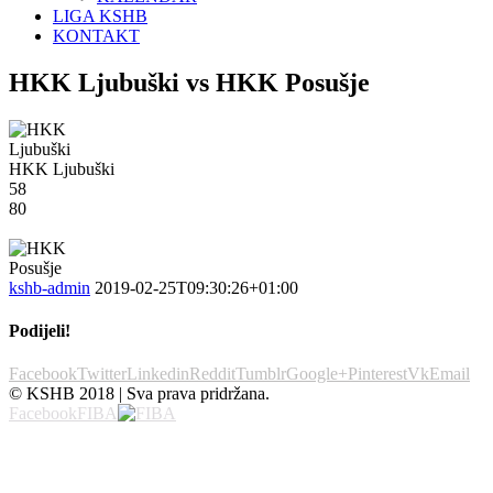
LIGA KSHB
KONTAKT
HKK Ljubuški vs HKK Posušje
HKK Ljubuški
58
80
kshb-admin
2019-02-25T09:30:26+01:00
Podijeli!
Facebook
Twitter
Linkedin
Reddit
Tumblr
Google+
Pinterest
Vk
Email
© KSHB 2018 | Sva prava pridržana.
Facebook
FIBA