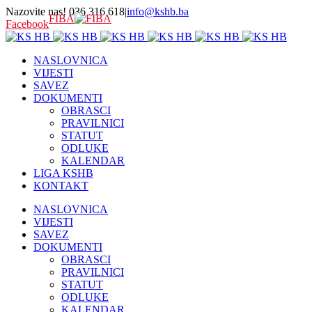
Nazovite nas! 036 316 618
|
info@kshb.ba
FIBA
Facebook
NASLOVNICA
VIJESTI
SAVEZ
DOKUMENTI
OBRASCI
PRAVILNICI
STATUT
ODLUKE
KALENDAR
LIGA KSHB
KONTAKT
NASLOVNICA
VIJESTI
SAVEZ
DOKUMENTI
OBRASCI
PRAVILNICI
STATUT
ODLUKE
KALENDAR