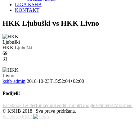
LIGA KSHB
KONTAKT
HKK Ljubuški vs HKK Livno
HKK Ljubuški
69
31
kshb-admin
2018-10-23T15:52:04+02:00
Podijeli!
Facebook
Twitter
Linkedin
Reddit
Tumblr
Google+
Pinterest
Vk
Email
© KSHB 2018 | Sva prava pridržana.
Facebook
FIBA