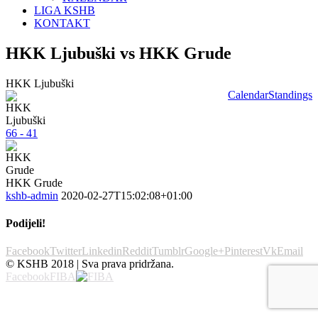
LIGA KSHB
KONTAKT
HKK Ljubuški vs HKK Grude
HKK Ljubuški
Calendar
Standings
66 - 41
HKK Grude
kshb-admin
2020-02-27T15:02:08+01:00
Podijeli!
Facebook
Twitter
Linkedin
Reddit
Tumblr
Google+
Pinterest
Vk
Email
© KSHB 2018 | Sva prava pridržana.
Facebook
FIBA