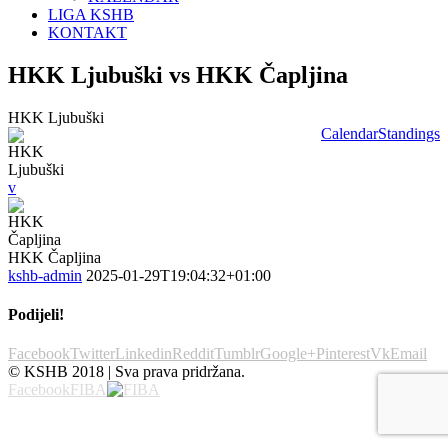
LIGA KSHB
KONTAKT
HKK Ljubuški vs HKK Čapljina
HKK Ljubuški
Calendar
Standings
v
HKK Čapljina
kshb-admin
2025-01-29T19:04:32+01:00
Podijeli!
Facebook
Twitter
Linkedin
Reddit
Tumblr
Google+
Pinterest
Vk
Email
© KSHB 2018 | Sva prava pridržana.
Facebook
FIBA