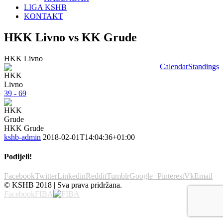
LIGA KSHB
KONTAKT
HKK Livno vs KK Grude
HKK Livno
Calendar
Standings
39 - 69
HKK Grude
kshb-admin
2018-02-01T14:04:36+01:00
Podijeli!
Facebook
Twitter
Linkedin
Reddit
Tumblr
Google+
Pinterest
Vk
Email
© KSHB 2018 | Sva prava pridržana.
Facebook
FIBA