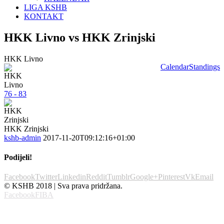
LIGA KSHB
KONTAKT
HKK Livno vs HKK Zrinjski
HKK Livno
Calendar
Standings
76 - 83
HKK Zrinjski
kshb-admin
2017-11-20T09:12:16+01:00
Podijeli!
Facebook
Twitter
Linkedin
Reddit
Tumblr
Google+
Pinterest
Vk
Email
© KSHB 2018 | Sva prava pridržana.
Facebook
FIBA