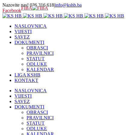
Nazovite nas! 036 316 618
|
info@kshb.ba
FIBA
Facebook
NASLOVNICA
VIJESTI
SAVEZ
DOKUMENTI
OBRASCI
PRAVILNICI
STATUT
ODLUKE
KALENDAR
LIGA KSHB
KONTAKT
NASLOVNICA
VIJESTI
SAVEZ
DOKUMENTI
OBRASCI
PRAVILNICI
STATUT
ODLUKE
KALENDAR