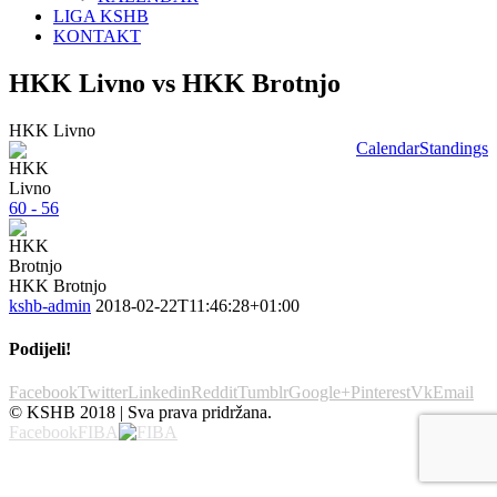
LIGA KSHB
KONTAKT
HKK Livno vs HKK Brotnjo
HKK Livno
Calendar
Standings
60 - 56
HKK Brotnjo
kshb-admin
2018-02-22T11:46:28+01:00
Podijeli!
Facebook
Twitter
Linkedin
Reddit
Tumblr
Google+
Pinterest
Vk
Email
© KSHB 2018 | Sva prava pridržana.
Facebook
FIBA