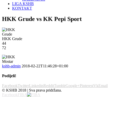
LIGA KSHB
KONTAKT
HKK Grude vs KK Pepi Sport
HKK Grude
44
72
kshb-admin
2018-02-22T11:46:28+01:00
Podijeli!
Facebook
Twitter
Linkedin
Reddit
Tumblr
Google+
Pinterest
Vk
Email
© KSHB 2018 | Sva prava pridržana.
Facebook
FIBA