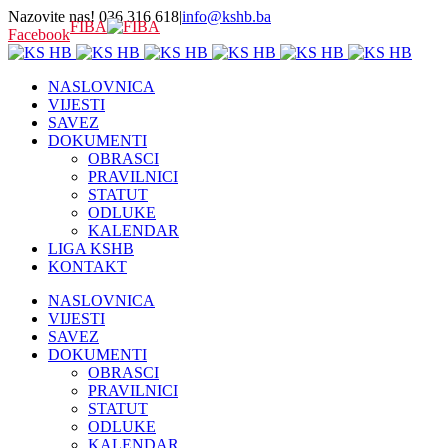
Nazovite nas! 036 316 618
|
info@kshb.ba
FIBA
Facebook
NASLOVNICA
VIJESTI
SAVEZ
DOKUMENTI
OBRASCI
PRAVILNICI
STATUT
ODLUKE
KALENDAR
LIGA KSHB
KONTAKT
NASLOVNICA
VIJESTI
SAVEZ
DOKUMENTI
OBRASCI
PRAVILNICI
STATUT
ODLUKE
KALENDAR