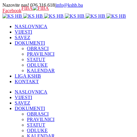
Nazovite nas! 036 316 618
|
info@kshb.ba
FIBA
Facebook
NASLOVNICA
VIJESTI
SAVEZ
DOKUMENTI
OBRASCI
PRAVILNICI
STATUT
ODLUKE
KALENDAR
LIGA KSHB
KONTAKT
NASLOVNICA
VIJESTI
SAVEZ
DOKUMENTI
OBRASCI
PRAVILNICI
STATUT
ODLUKE
KALENDAR