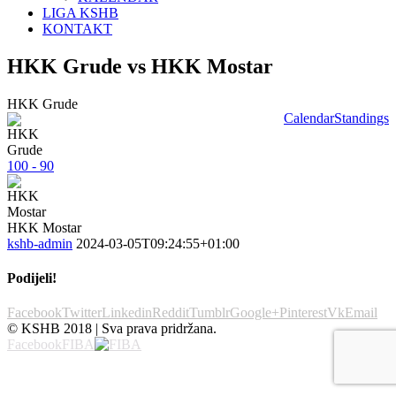
LIGA KSHB
KONTAKT
HKK Grude vs HKK Mostar
HKK Grude
Calendar
Standings
100 - 90
HKK Mostar
kshb-admin
2024-03-05T09:24:55+01:00
Podijeli!
Facebook
Twitter
Linkedin
Reddit
Tumblr
Google+
Pinterest
Vk
Email
© KSHB 2018 | Sva prava pridržana.
Facebook
FIBA