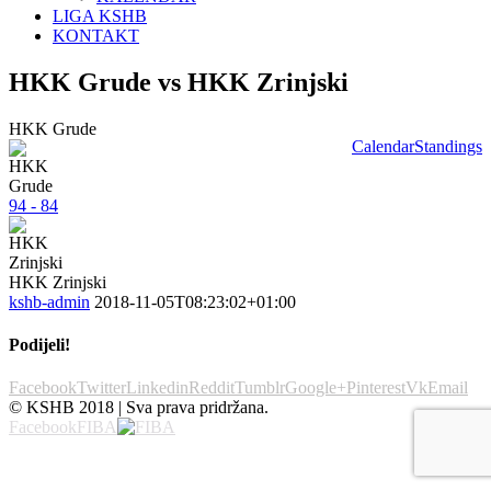
LIGA KSHB
KONTAKT
HKK Grude vs HKK Zrinjski
HKK Grude
Calendar
Standings
94 - 84
HKK Zrinjski
kshb-admin
2018-11-05T08:23:02+01:00
Podijeli!
Facebook
Twitter
Linkedin
Reddit
Tumblr
Google+
Pinterest
Vk
Email
© KSHB 2018 | Sva prava pridržana.
Facebook
FIBA