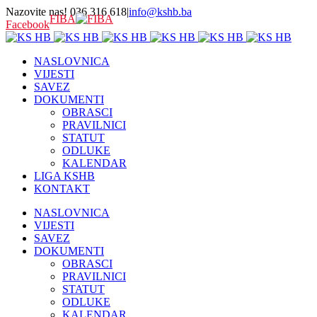
Nazovite nas! 036 316 618
|
info@kshb.ba
FIBA
Facebook
NASLOVNICA
VIJESTI
SAVEZ
DOKUMENTI
OBRASCI
PRAVILNICI
STATUT
ODLUKE
KALENDAR
LIGA KSHB
KONTAKT
NASLOVNICA
VIJESTI
SAVEZ
DOKUMENTI
OBRASCI
PRAVILNICI
STATUT
ODLUKE
KALENDAR