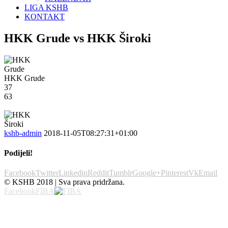
LIGA KSHB
KONTAKT
HKK Grude vs HKK Široki
HKK Grude
37
63
kshb-admin
2018-11-05T08:27:31+01:00
Podijeli!
Facebook
Twitter
Linkedin
Reddit
Tumblr
Google+
Pinterest
Vk
Email
© KSHB 2018 | Sva prava pridržana.
Facebook
FIBA