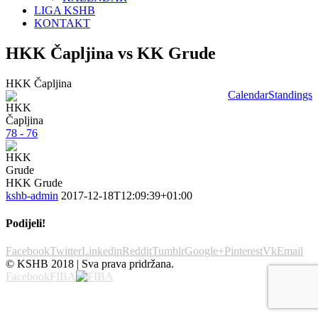
LIGA KSHB
KONTAKT
HKK Čapljina vs KK Grude
HKK Čapljina
Calendar
Standings
78 - 76
HKK Grude
kshb-admin
2017-12-18T12:09:39+01:00
Podijeli!
Facebook
Twitter
Linkedin
Reddit
Tumblr
Google+
Pinterest
Vk
Email
© KSHB 2018 | Sva prava pridržana.
Facebook
FIBA