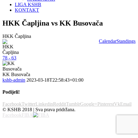
LIGA KSHB
KONTAKT
HKK Čapljina vs KK Busovača
HKK Čapljina
Calendar
Standings
78 - 63
KK Busovača
kshb-admin
2023-03-18T22:58:43+01:00
Podijeli!
Facebook
Twitter
Linkedin
Reddit
Tumblr
Google+
Pinterest
Vk
Email
© KSHB 2018 | Sva prava pridržana.
Facebook
FIBA