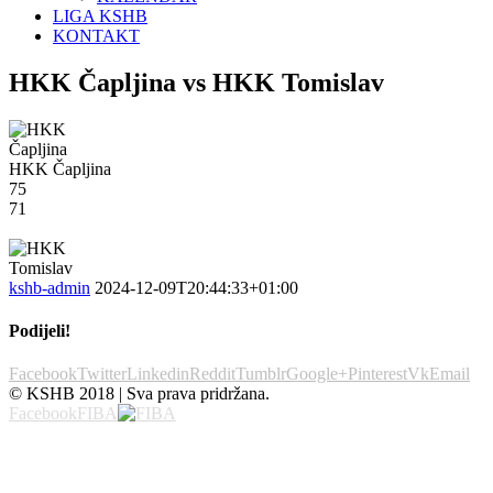
LIGA KSHB
KONTAKT
HKK Čapljina vs HKK Tomislav
HKK Čapljina
75
71
kshb-admin
2024-12-09T20:44:33+01:00
Podijeli!
Facebook
Twitter
Linkedin
Reddit
Tumblr
Google+
Pinterest
Vk
Email
© KSHB 2018 | Sva prava pridržana.
Facebook
FIBA