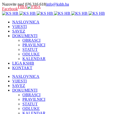
Nazovite nas! 036 316 618
|
info@kshb.ba
FIBA
Facebook
NASLOVNICA
VIJESTI
SAVEZ
DOKUMENTI
OBRASCI
PRAVILNICI
STATUT
ODLUKE
KALENDAR
LIGA KSHB
KONTAKT
NASLOVNICA
VIJESTI
SAVEZ
DOKUMENTI
OBRASCI
PRAVILNICI
STATUT
ODLUKE
KALENDAR