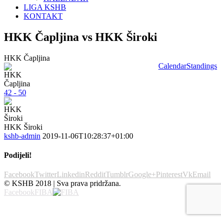
LIGA KSHB
KONTAKT
HKK Čapljina vs HKK Široki
HKK Čapljina
Calendar
Standings
42 - 50
HKK Široki
kshb-admin
2019-11-06T10:28:37+01:00
Podijeli!
Facebook
Twitter
Linkedin
Reddit
Tumblr
Google+
Pinterest
Vk
Email
© KSHB 2018 | Sva prava pridržana.
Facebook
FIBA