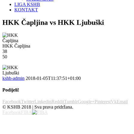
LIGA KSHB
KONTAKT
HKK Čapljina vs HKK Ljubuški
HKK Čapljina
38
50
kshb-admin
2018-01-05T11:37:51+01:00
Podijeli!
Facebook
Twitter
Linkedin
Reddit
Tumblr
Google+
Pinterest
Vk
Email
© KSHB 2018 | Sva prava pridržana.
Facebook
FIBA