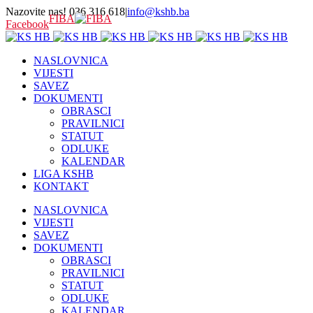
Nazovite nas! 036 316 618
|
info@kshb.ba
FIBA
Facebook
NASLOVNICA
VIJESTI
SAVEZ
DOKUMENTI
OBRASCI
PRAVILNICI
STATUT
ODLUKE
KALENDAR
LIGA KSHB
KONTAKT
NASLOVNICA
VIJESTI
SAVEZ
DOKUMENTI
OBRASCI
PRAVILNICI
STATUT
ODLUKE
KALENDAR