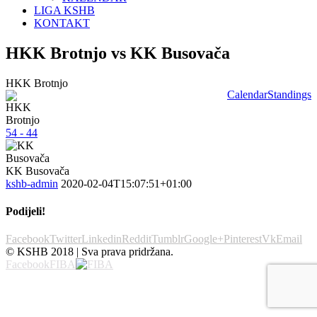
LIGA KSHB
KONTAKT
HKK Brotnjo vs KK Busovača
HKK Brotnjo
Calendar
Standings
54 - 44
KK Busovača
kshb-admin
2020-02-04T15:07:51+01:00
Podijeli!
Facebook
Twitter
Linkedin
Reddit
Tumblr
Google+
Pinterest
Vk
Email
© KSHB 2018 | Sva prava pridržana.
Facebook
FIBA