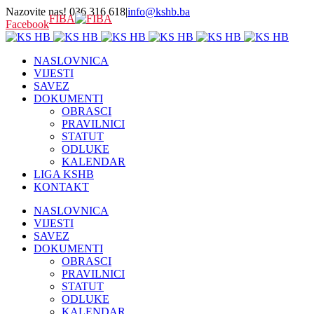
Nazovite nas! 036 316 618
|
info@kshb.ba
FIBA
Facebook
NASLOVNICA
VIJESTI
SAVEZ
DOKUMENTI
OBRASCI
PRAVILNICI
STATUT
ODLUKE
KALENDAR
LIGA KSHB
KONTAKT
NASLOVNICA
VIJESTI
SAVEZ
DOKUMENTI
OBRASCI
PRAVILNICI
STATUT
ODLUKE
KALENDAR