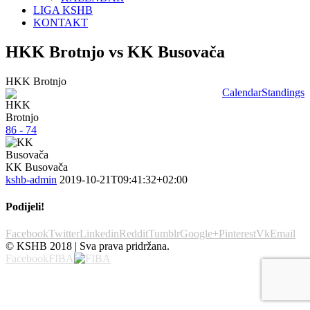
LIGA KSHB
KONTAKT
HKK Brotnjo vs KK Busovača
HKK Brotnjo
Calendar
Standings
86 - 74
KK Busovača
kshb-admin
2019-10-21T09:41:32+02:00
Podijeli!
Facebook
Twitter
Linkedin
Reddit
Tumblr
Google+
Pinterest
Vk
Email
© KSHB 2018 | Sva prava pridržana.
Facebook
FIBA