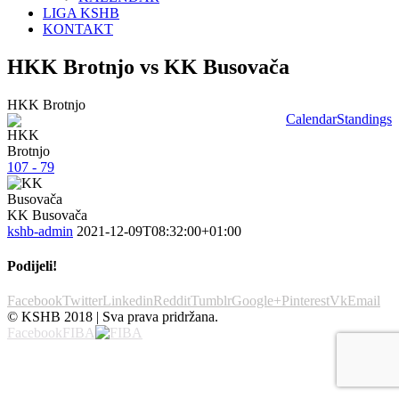
LIGA KSHB
KONTAKT
HKK Brotnjo vs KK Busovača
HKK Brotnjo
Calendar
Standings
107 - 79
KK Busovača
kshb-admin
2021-12-09T08:32:00+01:00
Podijeli!
Facebook
Twitter
Linkedin
Reddit
Tumblr
Google+
Pinterest
Vk
Email
© KSHB 2018 | Sva prava pridržana.
Facebook
FIBA