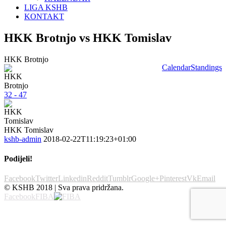
LIGA KSHB
KONTAKT
HKK Brotnjo vs HKK Tomislav
HKK Brotnjo
Calendar
Standings
32 - 47
HKK Tomislav
kshb-admin
2018-02-22T11:19:23+01:00
Podijeli!
Facebook
Twitter
Linkedin
Reddit
Tumblr
Google+
Pinterest
Vk
Email
© KSHB 2018 | Sva prava pridržana.
Facebook
FIBA