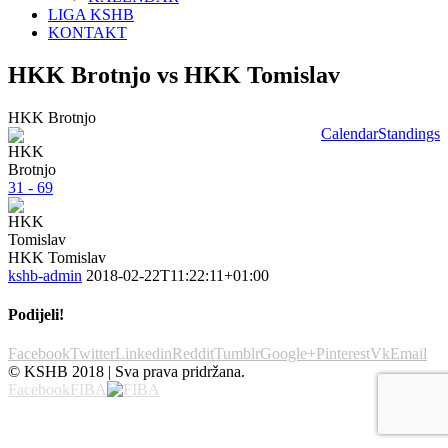
LIGA KSHB
KONTAKT
HKK Brotnjo vs HKK Tomislav
HKK Brotnjo
Calendar
Standings
31 - 69
HKK Tomislav
kshb-admin
2018-02-22T11:22:11+01:00
Podijeli!
Facebook
Twitter
Linkedin
Reddit
Tumblr
Google+
Pinterest
Vk
Email
© KSHB 2018 | Sva prava pridržana.
Facebook
FIBA