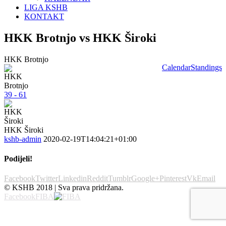
LIGA KSHB
KONTAKT
HKK Brotnjo vs HKK Široki
HKK Brotnjo
Calendar
Standings
39 - 61
HKK Široki
kshb-admin
2020-02-19T14:04:21+01:00
Podijeli!
Facebook
Twitter
Linkedin
Reddit
Tumblr
Google+
Pinterest
Vk
Email
© KSHB 2018 | Sva prava pridržana.
Facebook
FIBA