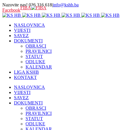
Nazovite nas! 036 316 618
|
info@kshb.ba
FIBA
Facebook
NASLOVNICA
VIJESTI
SAVEZ
DOKUMENTI
OBRASCI
PRAVILNICI
STATUT
ODLUKE
KALENDAR
LIGA KSHB
KONTAKT
NASLOVNICA
VIJESTI
SAVEZ
DOKUMENTI
OBRASCI
PRAVILNICI
STATUT
ODLUKE
KALENDAR