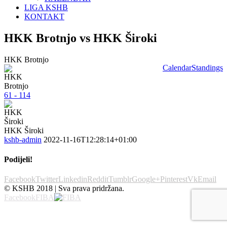
LIGA KSHB
KONTAKT
HKK Brotnjo vs HKK Široki
HKK Brotnjo
Calendar
Standings
61 - 114
HKK Široki
kshb-admin
2022-11-16T12:28:14+01:00
Podijeli!
Facebook
Twitter
Linkedin
Reddit
Tumblr
Google+
Pinterest
Vk
Email
© KSHB 2018 | Sva prava pridržana.
Facebook
FIBA