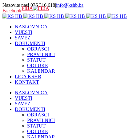
Nazovite nas! 036 316 618
|
info@kshb.ba
FIBA
Facebook
NASLOVNICA
VIJESTI
SAVEZ
DOKUMENTI
OBRASCI
PRAVILNICI
STATUT
ODLUKE
KALENDAR
LIGA KSHB
KONTAKT
NASLOVNICA
VIJESTI
SAVEZ
DOKUMENTI
OBRASCI
PRAVILNICI
STATUT
ODLUKE
KALENDAR