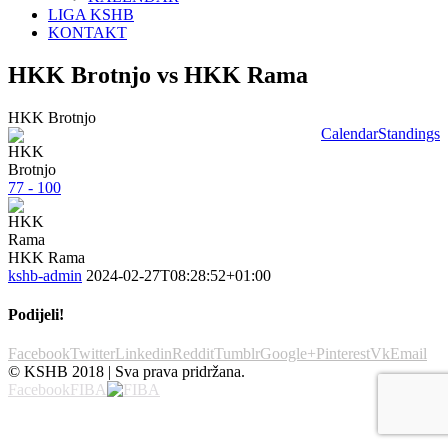
LIGA KSHB
KONTAKT
HKK Brotnjo vs HKK Rama
HKK Brotnjo
Calendar
Standings
77 - 100
HKK Rama
kshb-admin
2024-02-27T08:28:52+01:00
Podijeli!
Facebook
Twitter
Linkedin
Reddit
Tumblr
Google+
Pinterest
Vk
Email
© KSHB 2018 | Sva prava pridržana.
Facebook
FIBA