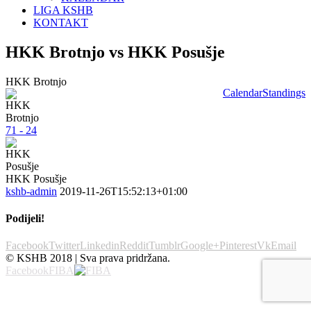
LIGA KSHB
KONTAKT
HKK Brotnjo vs HKK Posušje
HKK Brotnjo
Calendar
Standings
71 - 24
HKK Posušje
kshb-admin
2019-11-26T15:52:13+01:00
Podijeli!
Facebook
Twitter
Linkedin
Reddit
Tumblr
Google+
Pinterest
Vk
Email
© KSHB 2018 | Sva prava pridržana.
Facebook
FIBA