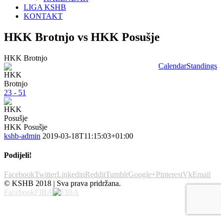
LIGA KSHB
KONTAKT
HKK Brotnjo vs HKK Posušje
HKK Brotnjo
Calendar
Standings
23 - 51
HKK Posušje
kshb-admin
2019-03-18T11:15:03+01:00
Podijeli!
Facebook
Twitter
Linkedin
Reddit
Tumblr
Google+
Pinterest
Vk
Email
© KSHB 2018 | Sva prava pridržana.
Facebook
FIBA