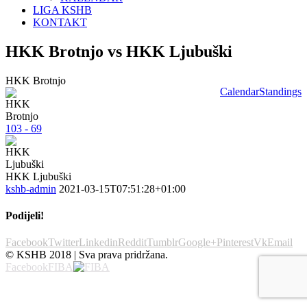
LIGA KSHB
KONTAKT
HKK Brotnjo vs HKK Ljubuški
HKK Brotnjo
Calendar
Standings
103 - 69
HKK Ljubuški
kshb-admin
2021-03-15T07:51:28+01:00
Podijeli!
Facebook
Twitter
Linkedin
Reddit
Tumblr
Google+
Pinterest
Vk
Email
© KSHB 2018 | Sva prava pridržana.
Facebook
FIBA