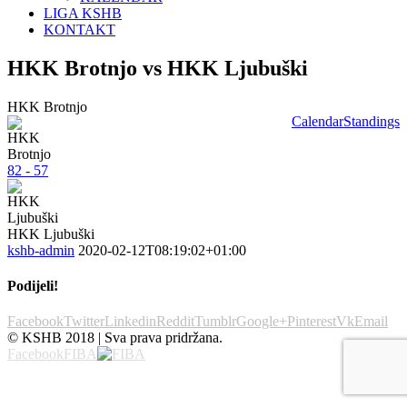
LIGA KSHB
KONTAKT
HKK Brotnjo vs HKK Ljubuški
HKK Brotnjo
Calendar
Standings
82 - 57
HKK Ljubuški
kshb-admin
2020-02-12T08:19:02+01:00
Podijeli!
Facebook
Twitter
Linkedin
Reddit
Tumblr
Google+
Pinterest
Vk
Email
© KSHB 2018 | Sva prava pridržana.
Facebook
FIBA