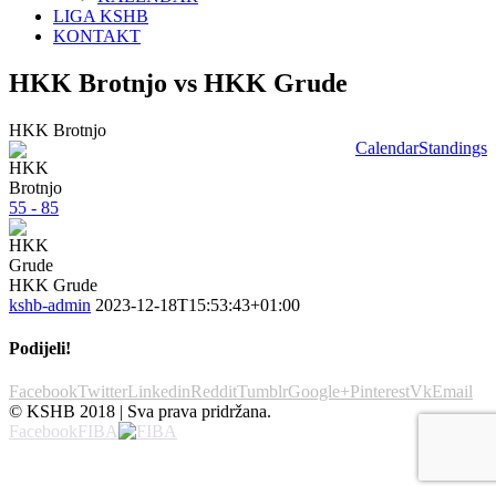
LIGA KSHB
KONTAKT
HKK Brotnjo vs HKK Grude
HKK Brotnjo
Calendar
Standings
55 - 85
HKK Grude
kshb-admin
2023-12-18T15:53:43+01:00
Podijeli!
Facebook
Twitter
Linkedin
Reddit
Tumblr
Google+
Pinterest
Vk
Email
© KSHB 2018 | Sva prava pridržana.
Facebook
FIBA