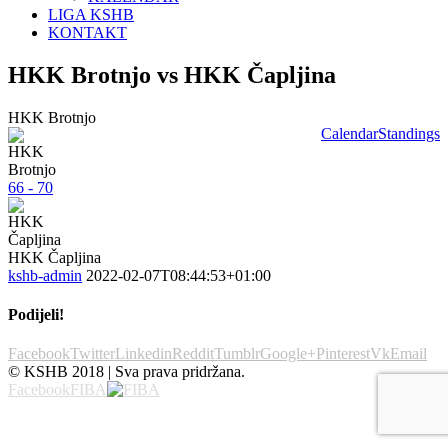
LIGA KSHB
KONTAKT
HKK Brotnjo vs HKK Čapljina
HKK Brotnjo
Calendar
Standings
66 - 70
HKK Čapljina
kshb-admin
2022-02-07T08:44:53+01:00
Podijeli!
Facebook
Twitter
Linkedin
Reddit
Tumblr
Google+
Pinterest
Vk
Email
© KSHB 2018 | Sva prava pridržana.
Facebook
FIBA