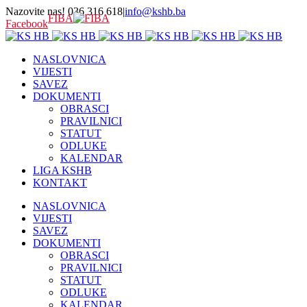
Nazovite nas! 036 316 618
|
info@kshb.ba
FIBA
Facebook
NASLOVNICA
VIJESTI
SAVEZ
DOKUMENTI
OBRASCI
PRAVILNICI
STATUT
ODLUKE
KALENDAR
LIGA KSHB
KONTAKT
NASLOVNICA
VIJESTI
SAVEZ
DOKUMENTI
OBRASCI
PRAVILNICI
STATUT
ODLUKE
KALENDAR