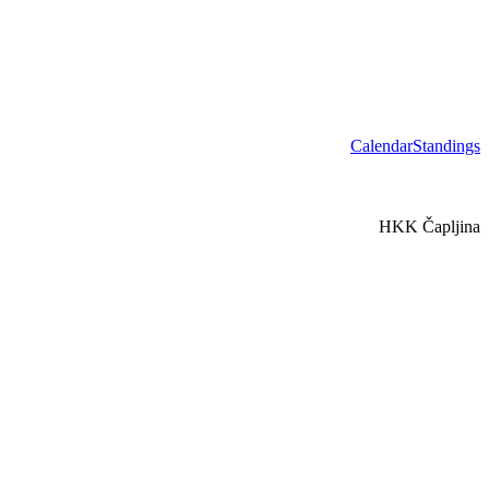
Calendar
Standings
HKK Čapljina