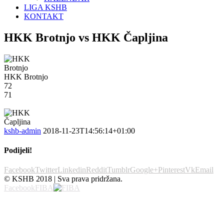
LIGA KSHB
KONTAKT
HKK Brotnjo vs HKK Čapljina
HKK Brotnjo
72
71
kshb-admin
2018-11-23T14:56:14+01:00
Podijeli!
Facebook
Twitter
Linkedin
Reddit
Tumblr
Google+
Pinterest
Vk
Email
© KSHB 2018 | Sva prava pridržana.
Facebook
FIBA