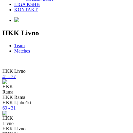
LIGA KSHB
KONTAKT
HKK Livno
Team
Matches
HKK Livno
41 - 77
HKK Rama
HKK Ljubuški
69 - 31
HKK Livno