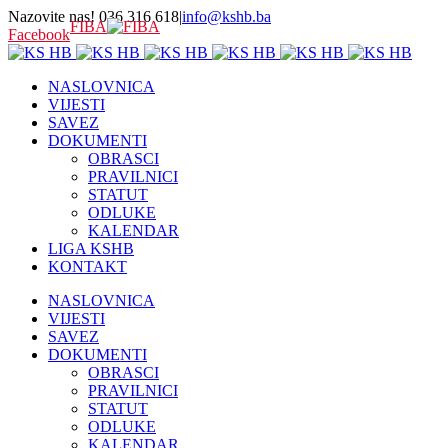
Nazovite nas! 036 316 618
|
info@kshb.ba
FIBA
Facebook
NASLOVNICA
VIJESTI
SAVEZ
DOKUMENTI
OBRASCI
PRAVILNICI
STATUT
ODLUKE
KALENDAR
LIGA KSHB
KONTAKT
NASLOVNICA
VIJESTI
SAVEZ
DOKUMENTI
OBRASCI
PRAVILNICI
STATUT
ODLUKE
KALENDAR