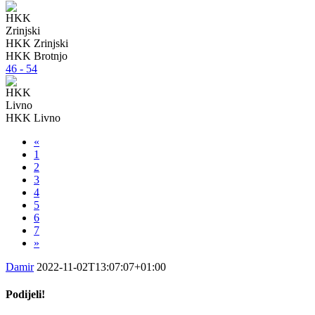
HKK Zrinjski
HKK Brotnjo
46 - 54
HKK Livno
«
1
2
3
4
5
6
7
»
Damir
2022-11-02T13:07:07+01:00
Podijeli!