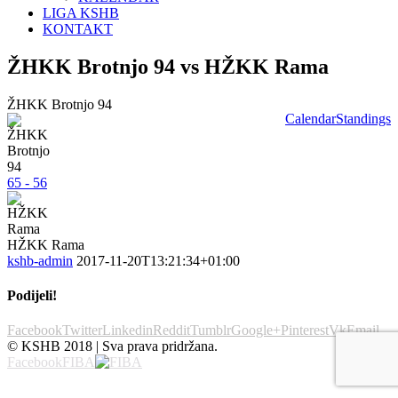
LIGA KSHB
KONTAKT
ŽHKK Brotnjo 94 vs HŽKK Rama
ŽHKK Brotnjo 94
Calendar
Standings
65 - 56
HŽKK Rama
kshb-admin
2017-11-20T13:21:34+01:00
Podijeli!
Facebook
Twitter
Linkedin
Reddit
Tumblr
Google+
Pinterest
Vk
Email
© KSHB 2018 | Sva prava pridržana.
Facebook
FIBA