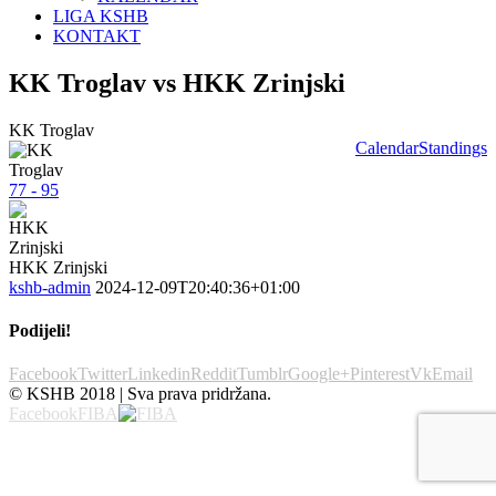
LIGA KSHB
KONTAKT
KK Troglav vs HKK Zrinjski
KK Troglav
Calendar
Standings
77 - 95
HKK Zrinjski
kshb-admin
2024-12-09T20:40:36+01:00
Podijeli!
Facebook
Twitter
Linkedin
Reddit
Tumblr
Google+
Pinterest
Vk
Email
© KSHB 2018 | Sva prava pridržana.
Facebook
FIBA