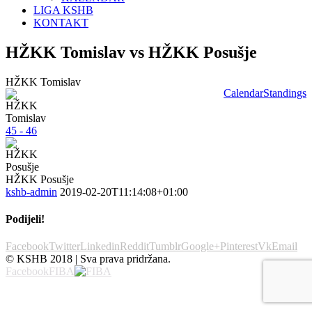
LIGA KSHB
KONTAKT
HŽKK Tomislav vs HŽKK Posušje
HŽKK Tomislav
Calendar
Standings
45 - 46
HŽKK Posušje
kshb-admin
2019-02-20T11:14:08+01:00
Podijeli!
Facebook
Twitter
Linkedin
Reddit
Tumblr
Google+
Pinterest
Vk
Email
© KSHB 2018 | Sva prava pridržana.
Facebook
FIBA