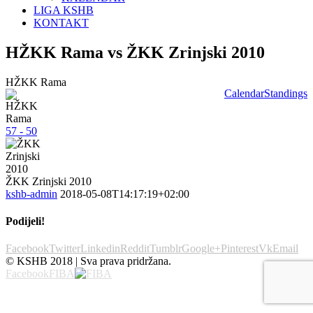
LIGA KSHB
KONTAKT
HŽKK Rama vs ŽKK Zrinjski 2010
HŽKK Rama
Calendar
Standings
57 - 50
ŽKK Zrinjski 2010
kshb-admin
2018-05-08T14:17:19+02:00
Podijeli!
Facebook
Twitter
Linkedin
Reddit
Tumblr
Google+
Pinterest
Vk
Email
© KSHB 2018 | Sva prava pridržana.
Facebook
FIBA