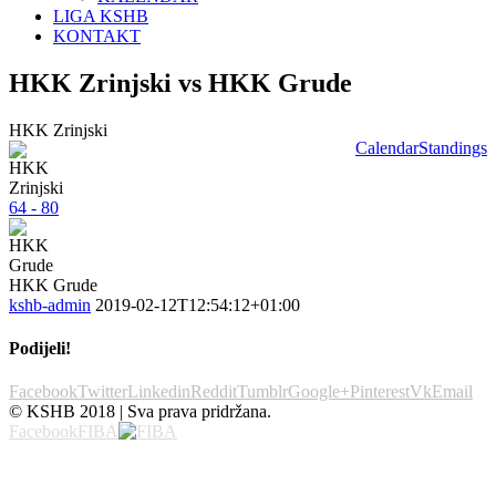
LIGA KSHB
KONTAKT
HKK Zrinjski vs HKK Grude
HKK Zrinjski
Calendar
Standings
64 - 80
HKK Grude
kshb-admin
2019-02-12T12:54:12+01:00
Podijeli!
Facebook
Twitter
Linkedin
Reddit
Tumblr
Google+
Pinterest
Vk
Email
© KSHB 2018 | Sva prava pridržana.
Facebook
FIBA