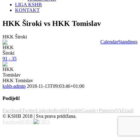
LIGA KSHB
KONTAKT
HKK Široki vs HKK Tomislav
HKK Široki
Calendar
Standings
91 - 35
HKK Tomislav
kshb-admin
2018-11-13T09:03:46+01:00
Podijeli!
Facebook
Twitter
Linkedin
Reddit
Tumblr
Google+
Pinterest
Vk
Email
© KSHB 2018 | Sva prava pridržana.
Facebook
FIBA