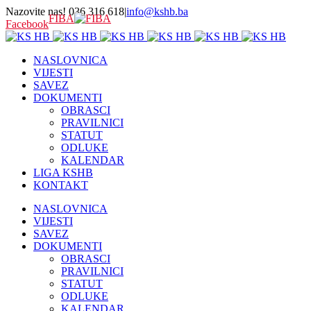
Nazovite nas! 036 316 618
|
info@kshb.ba
FIBA
Facebook
NASLOVNICA
VIJESTI
SAVEZ
DOKUMENTI
OBRASCI
PRAVILNICI
STATUT
ODLUKE
KALENDAR
LIGA KSHB
KONTAKT
NASLOVNICA
VIJESTI
SAVEZ
DOKUMENTI
OBRASCI
PRAVILNICI
STATUT
ODLUKE
KALENDAR