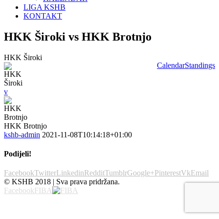
LIGA KSHB
KONTAKT
HKK Široki vs HKK Brotnjo
HKK Široki
Calendar
Standings
v
HKK Brotnjo
kshb-admin
2021-11-08T10:14:18+01:00
Podijeli!
Facebook
Twitter
Linkedin
Reddit
Tumblr
Google+
Pinterest
Vk
Email
© KSHB 2018 | Sva prava pridržana.
Facebook
FIBA